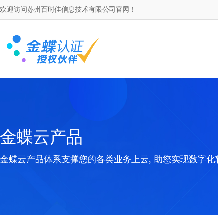
欢迎访问苏州百时佳信息技术有限公司官网！
金蝶云产品
金蝶云产品体系支撑您的各类业务上云, 助您实现数字化