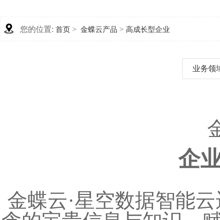
您的位置:
>
>
首页
金蝶云产品
高成长型企业
业务领
企
金蝶云·星空数据智能云