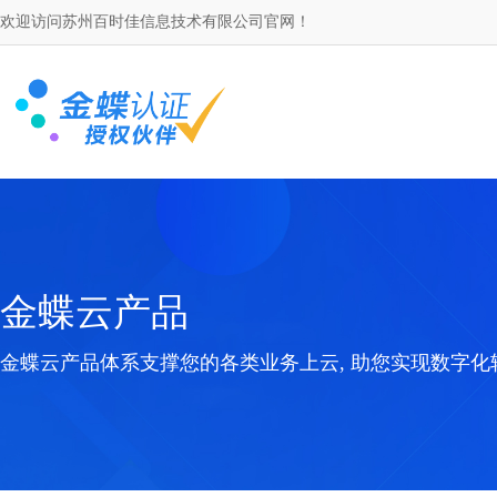
欢迎访问苏州百时佳信息技术有限公司官网！
金蝶云产品
金蝶云产品体系支撑您的各类业务上云, 助您实现数字化