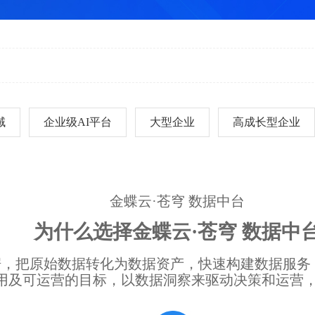
域
企业级AI平台
大型企业
高成长型企业
金蝶云·苍穹 数据中台
为什么选择金蝶云·苍穹 数据中
据，把原始数据转化为数据资产，快速构建数据服务
用及可运营的目标，以数据洞察来驱动决策和运营