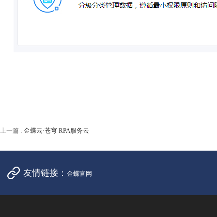
上一篇 :
金蝶云·苍穹 RPA服务云
友情链接：
金蝶官网