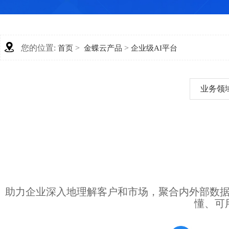
您的位置:
>
>
首页
金蝶云产品
企业级AI平台
业务领
助力企业深入地理解客户和市场，聚合内外部数
懂、可