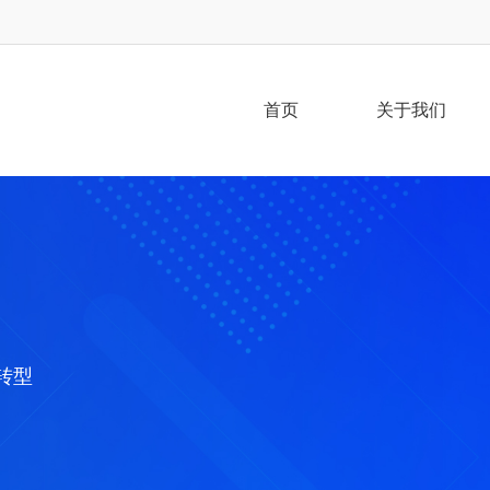
首页
关于我们
转型